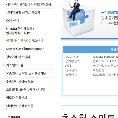
사용
VOC 센서
General purpo
공기청정기
감지하여 LED 표시 
AQS
약,중,강, 터보등
냄새센서
자동운전
오염센서
(소프트웨어로 상대치