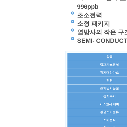
996ppb
초소전력
소형 패키지
열방사의 작은 구
SEMI- CONDU
항목
탑재가스센서
검지대상가스
전원
초기난기운전
검지주기
가스센서 제어
평균소비전류
소비전력