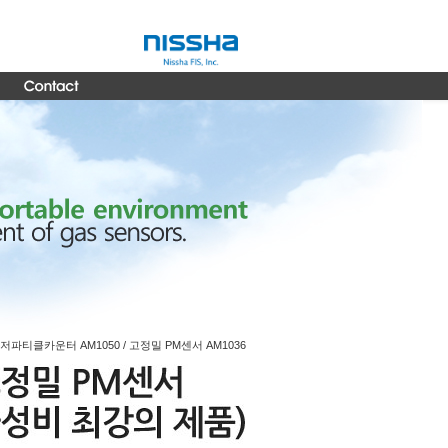
저파티클카운터 AM1050 / 고정밀 PM센서 AM1036